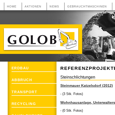
HOME
AKTIONEN
NEWS
GEBRAUCHTMASCHINEN
GOLOB Erdbau, Abbruch, Transport und
Recycling aus 2493 Lichtenwörth
REFERENZPROJEKT
ERDBAU
Steinschlichtungen
ABBRUCH
Steinmauer Katzelsdorf (2012)
TRANSPORT
- (3 Stk. Fotos)
Wohnhausanlage, Unterwalters
RECYCLING
- (0 Stk. Fotos)