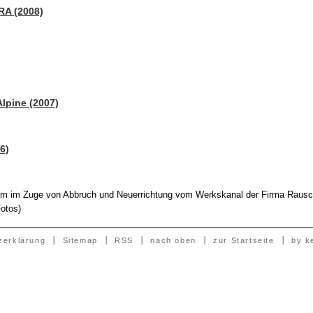
RA (2008)
lpine (2007)
6)
um im Zuge von Abbruch und Neuerrichtung vom Werkskanal der Firma Rausc
Fotos)
zerklärung
Sitemap
RSS
nach oben
zur Startseite
by k